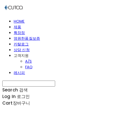
HOME
제품
특장점
영원한품질보증
카탈로그
상담 신청
고객지원
A/S
FAQ
레시피
Search
검색
Log In
로그인
Cart
장바구니