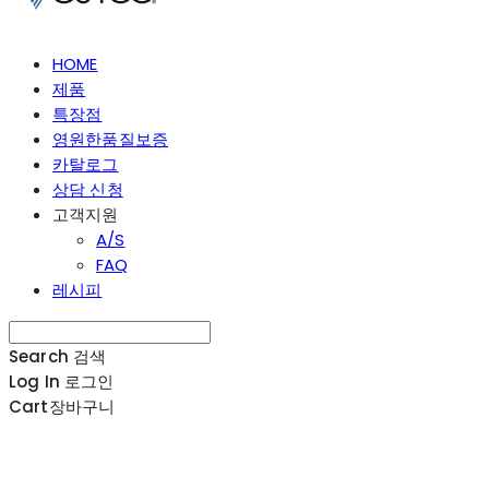
HOME
제품
특장점
영원한품질보증
카탈로그
상담 신청
고객지원
A/S
FAQ
레시피
Search
검색
Log In
로그인
Cart
장바구니