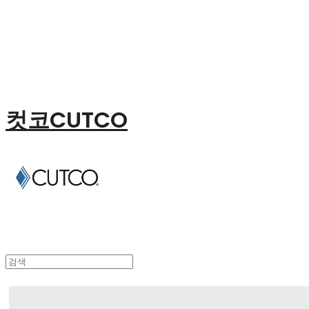
컷코CUTCO