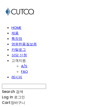
HOME
제품
특장점
영원한품질보증
카탈로그
상담 신청
고객지원
A/S
FAQ
레시피
Search
검색
Log In
로그인
Cart
장바구니