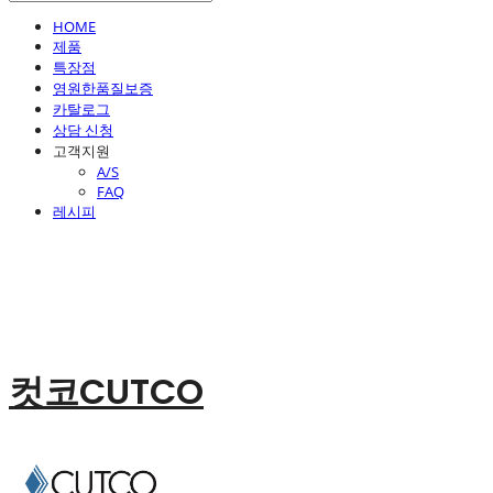
HOME
제품
특장점
영원한품질보증
카탈로그
상담 신청
고객지원
A/S
FAQ
레시피
컷코CUTCO