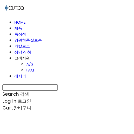
HOME
제품
특장점
영원한품질보증
카탈로그
상담 신청
고객지원
A/S
FAQ
레시피
Search
검색
Log In
로그인
Cart
장바구니