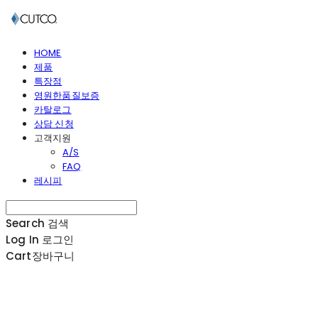
HOME
제품
특장점
영원한품질보증
카탈로그
상담 신청
고객지원
A/S
FAQ
레시피
Search
검색
Log In
로그인
Cart
장바구니