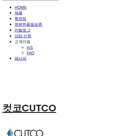
HOME
제품
특장점
영원한품질보증
카탈로그
상담 신청
고객지원
A/S
FAQ
레시피
컷코CUTCO