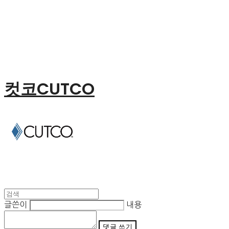
컷코CUTCO
글쓴이
내용
댓글 쓰기