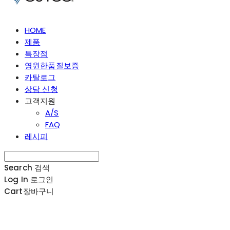
HOME
제품
특장점
영원한품질보증
카탈로그
상담 신청
고객지원
A/S
FAQ
레시피
Search
검색
Log In
로그인
Cart
장바구니