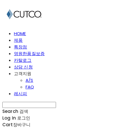
HOME
제품
특장점
영원한품질보증
카탈로그
상담 신청
고객지원
A/S
FAQ
레시피
Search
검색
Log In
로그인
Cart
장바구니