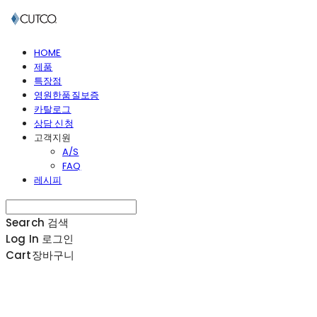
HOME
제품
특장점
영원한품질보증
카탈로그
상담 신청
고객지원
A/S
FAQ
레시피
Search
검색
Log In
로그인
Cart
장바구니