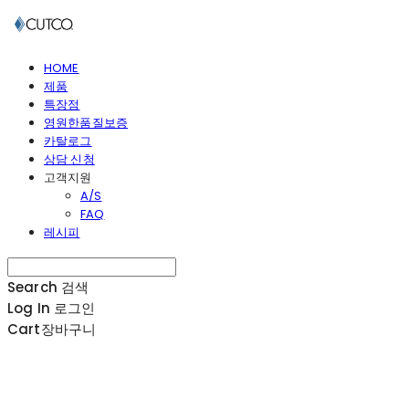
HOME
제품
특장점
영원한품질보증
카탈로그
상담 신청
고객지원
A/S
FAQ
레시피
Search
검색
Log In
로그인
Cart
장바구니