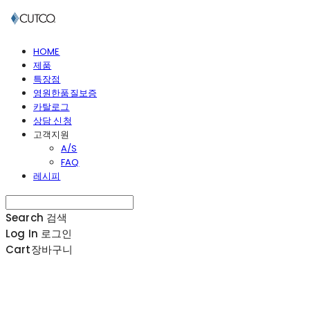
HOME
제품
특장점
영원한품질보증
카탈로그
상담 신청
고객지원
A/S
FAQ
레시피
Search
검색
Log In
로그인
Cart
장바구니