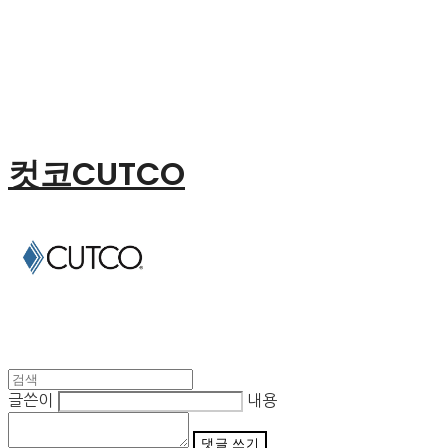
컷코CUTCO
글쓴이
내용
댓글 쓰기