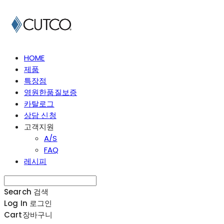
HOME
제품
특장점
영원한품질보증
카탈로그
상담 신청
고객지원
A/S
FAQ
레시피
Search
검색
Log In
로그인
Cart
장바구니