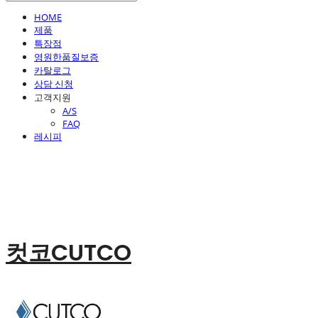
HOME
제품
특장점
영원한품질보증
카탈로그
상담 신청
고객지원
A/S
FAQ
레시피
컷코CUTCO