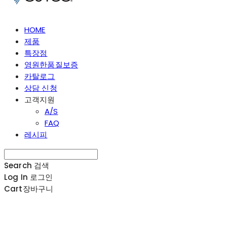
HOME
제품
특장점
영원한품질보증
카탈로그
상담 신청
고객지원
A/S
FAQ
레시피
Search
검색
Log In
로그인
Cart
장바구니