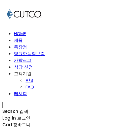
HOME
제품
특장점
영원한품질보증
카탈로그
상담 신청
고객지원
A/S
FAQ
레시피
Search
검색
Log In
로그인
Cart
장바구니