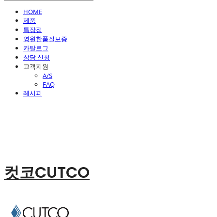
HOME
제품
특장점
영원한품질보증
카탈로그
상담 신청
고객지원
A/S
FAQ
레시피
컷코CUTCO