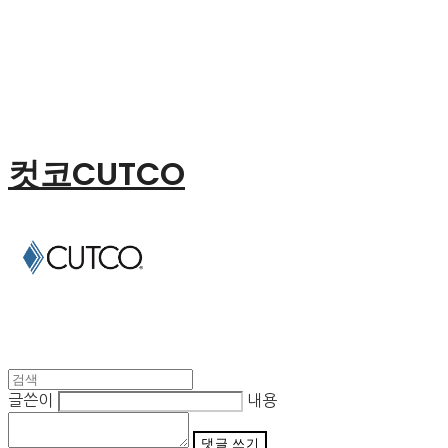
컷코CUTCO
글쓴이
내용
댓글 쓰기