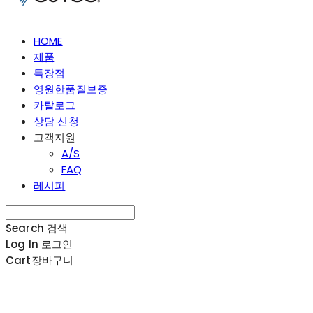
HOME
제품
특장점
영원한품질보증
카탈로그
상담 신청
고객지원
A/S
FAQ
레시피
Search
검색
Log In
로그인
Cart
장바구니