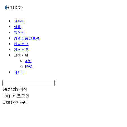
HOME
제품
특장점
영원한품질보증
카탈로그
상담 신청
고객지원
A/S
FAQ
레시피
Search
검색
Log In
로그인
Cart
장바구니