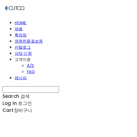
HOME
제품
특장점
영원한품질보증
카탈로그
상담 신청
고객지원
A/S
FAQ
레시피
Search
검색
Log In
로그인
Cart
장바구니