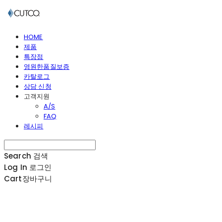
HOME
제품
특장점
영원한품질보증
카탈로그
상담 신청
고객지원
A/S
FAQ
레시피
Search
검색
Log In
로그인
Cart
장바구니