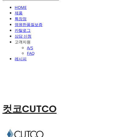
HOME
제품
특장점
영원한품질보증
카탈로그
상담 신청
고객지원
A/S
FAQ
레시피
컷코CUTCO