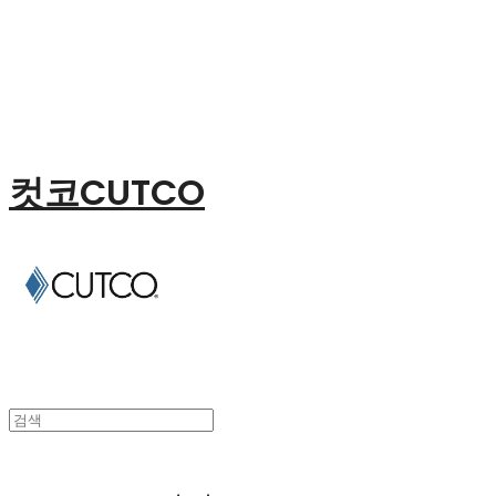
컷코CUTCO