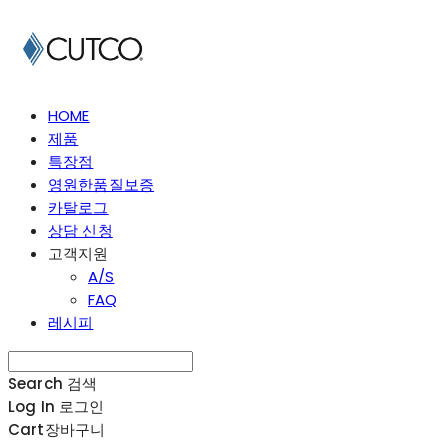
HOME
제품
특장점
영원한품질보증
카탈로그
상담 신청
고객지원
A/S
FAQ
레시피
Search
검색
Log In
로그인
Cart
장바구니