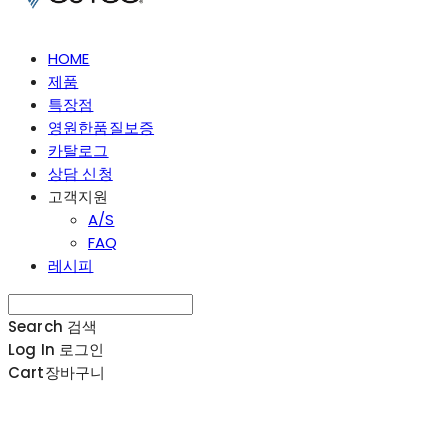
HOME
제품
특장점
영원한품질보증
카탈로그
상담 신청
고객지원
A/S
FAQ
레시피
Search
검색
Log In
로그인
Cart
장바구니