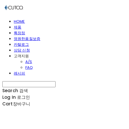
HOME
제품
특장점
영원한품질보증
카탈로그
상담 신청
고객지원
A/S
FAQ
레시피
Search
검색
Log In
로그인
Cart
장바구니