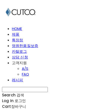
HOME
제품
특장점
영원한품질보증
카탈로그
상담 신청
고객지원
A/S
FAQ
레시피
Search
검색
Log In
로그인
Cart
장바구니