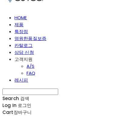
HOME
제품
특장점
영원한품질보증
카탈로그
상담 신청
고객지원
A/S
FAQ
레시피
Search
검색
Log In
로그인
Cart
장바구니