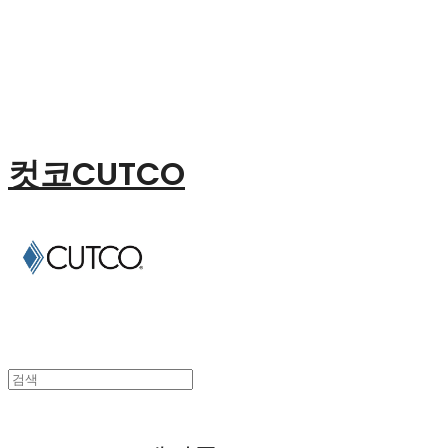
컷코CUTCO