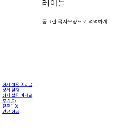
레이들
동그란 국자모양으로 넉넉하게
상세 설명 머리글
상세 설명
상세 설명 바닥글
후기(0)
질문(10)
관련 상품