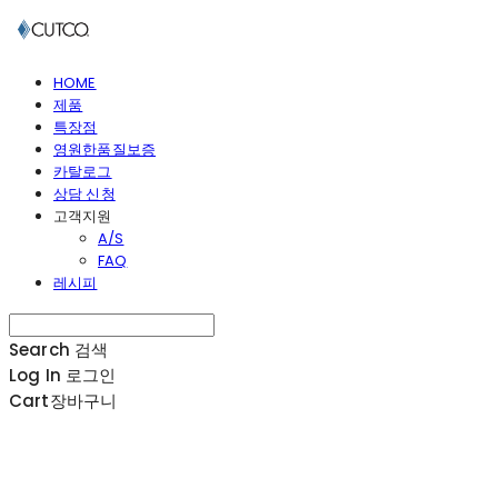
HOME
제품
특장점
영원한품질보증
카탈로그
상담 신청
고객지원
A/S
FAQ
레시피
Search
검색
Log In
로그인
Cart
장바구니