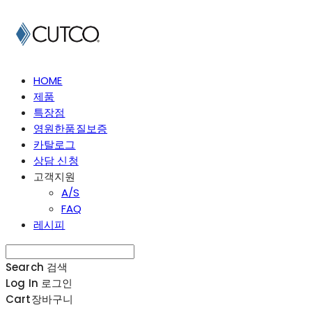
HOME
제품
특장점
영원한품질보증
카탈로그
상담 신청
고객지원
A/S
FAQ
레시피
Search
검색
Log In
로그인
Cart
장바구니