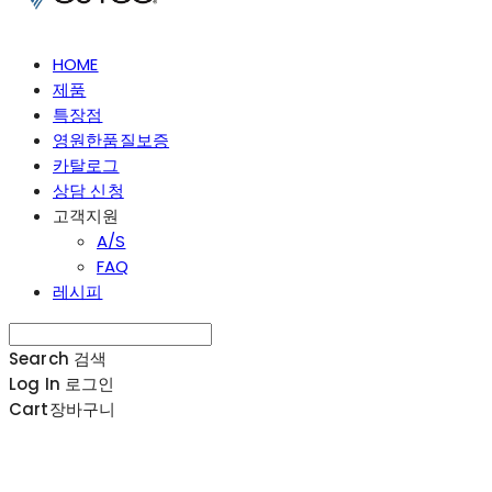
HOME
제품
특장점
영원한품질보증
카탈로그
상담 신청
고객지원
A/S
FAQ
레시피
Search
검색
Log In
로그인
Cart
장바구니