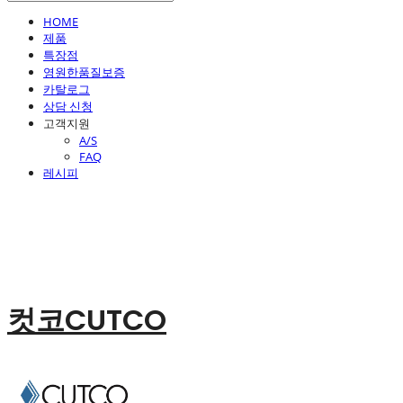
HOME
제품
특장점
영원한품질보증
카탈로그
상담 신청
고객지원
A/S
FAQ
레시피
컷코CUTCO