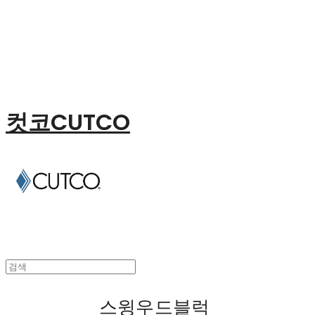
컷코CUTCO
스윙우드블럭