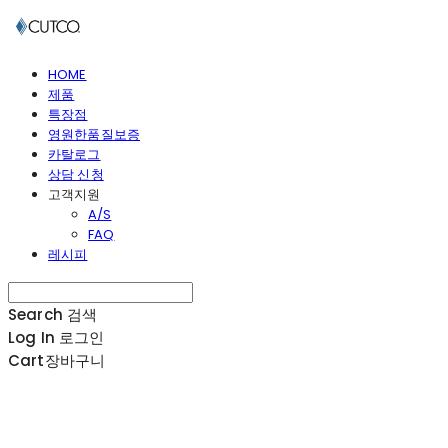
HOME
제품
특장점
영원한품질보증
카탈로그
상담 신청
고객지원
A/S
FAQ
레시피
Search
검색
Log In
로그인
Cart
장바구니