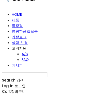
HOME
제품
특장점
영원한품질보증
카탈로그
상담 신청
고객지원
A/S
FAQ
레시피
Search
검색
Log In
로그인
Cart
장바구니