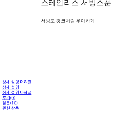
스테인리스 서빙스푼
서빙도 컷코처림 우아하게
상세 설명 머리글
상세 설명
상세 설명 바닥글
후기(0)
질문(10)
관련 상품