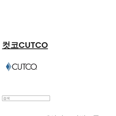
컷코CUTCO