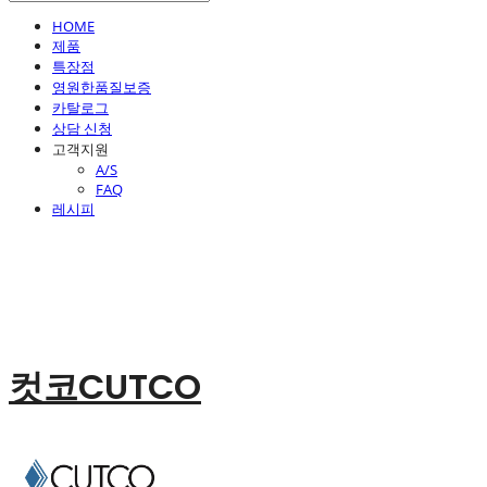
HOME
제품
특장점
영원한품질보증
카탈로그
상담 신청
고객지원
A/S
FAQ
레시피
컷코CUTCO