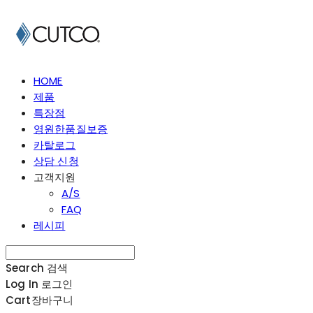
HOME
제품
특장점
영원한품질보증
카탈로그
상담 신청
고객지원
A/S
FAQ
레시피
Search
검색
Log In
로그인
Cart
장바구니