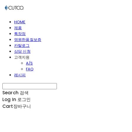
HOME
제품
특장점
영원한품질보증
카탈로그
상담 신청
고객지원
A/S
FAQ
레시피
Search
검색
Log In
로그인
Cart
장바구니